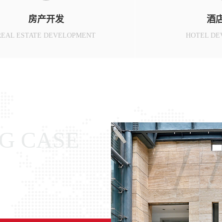
房产开发
酒
REAL ESTATE DEVELOPMENT
HOTEL DE
G CASE