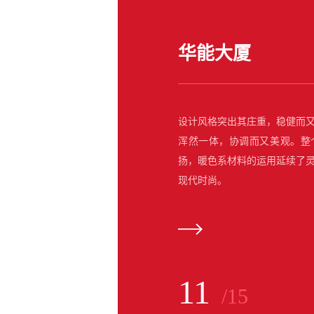
华能大厦
设计风格突出其庄重，稳健而
浑然一体，协调而又美观。整
扬，暖色系材料的运用延续了
现代时尚。
11
/15