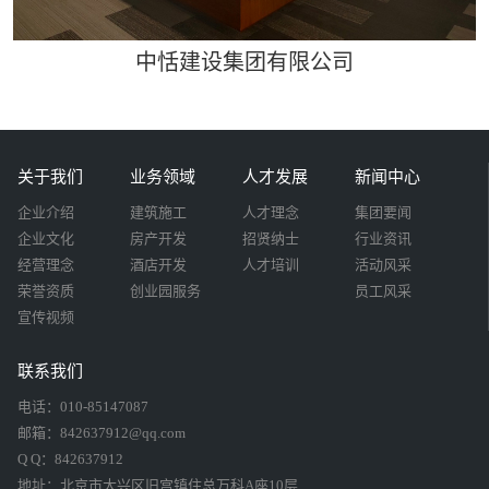
中恬建设集团有限公司
关于我们
业务领域
人才发展
新闻中心
企业介绍
建筑施工
人才理念
集团要闻
企业文化
房产开发
招贤纳士
行业资讯
经营理念
酒店开发
人才培训
活动风采
荣誉资质
创业园服务
员工风采
宣传视频
联系我们
电话：010-85147087
邮箱：842637912@qq.com
Q Q：842637912
地址：北京市大兴区旧宫镇住总万科A座10层