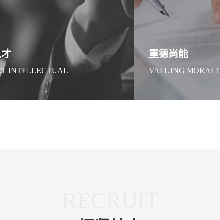
人才
重德尚能
CT INTELLECTUAL
VALUING MORALI
RECRUIT