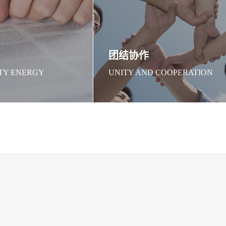
团结协作
TY ENERGY
UNITY AND COOPERATION