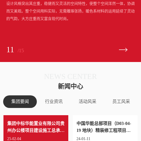
设计风格突出其庄重，稳健而又灵活的空间特性，使整个空间浑然一体，协调
而又美观。整个空间用料实际，无需雕琢张扬，暖色系材料的运用延续了灵动
的气韵，大方庄重而又富含现代时尚。
11
/15
NEWS CENTER
新闻中心
集团要闻
行业资讯
活动风采
员工风采
集团中标华能置业有限公司贵
中国华能总部项目（D03-04-
州办公楼项目建设施工总承包
19 地块）精装修工程项目中
项目
标通知
25-02-04
24-01-11