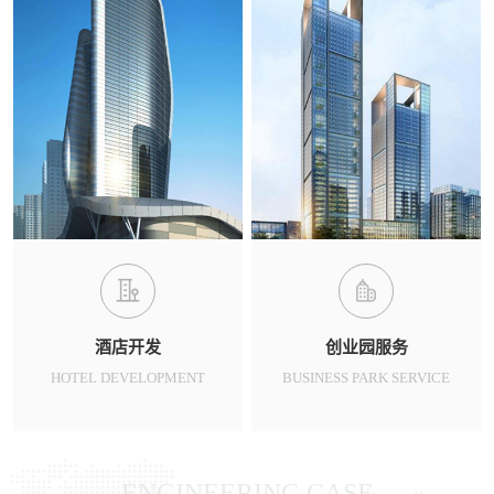
酒店开发
创业园服务
HOTEL DEVELOPMENT
BUSINESS PARK SERVICE
ENGINEERING CASE