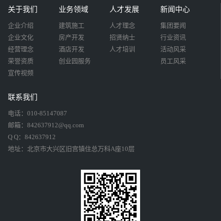
关于我们
业务领域
人才发展
新闻中心
企业介绍
建筑施工
人才理念
集团要闻
企业文化
房产开发
招贤纳士
行业资讯
经营理念
酒店开发
人才培训
活动风采
荣誉资质
创业园服务
员工风采
宣传视频
联系我们
电话：010-85147087
邮箱：842637912@qq.com
Q Q：842637912
地址：北京市大兴区旧宫镇住总万科A座10层