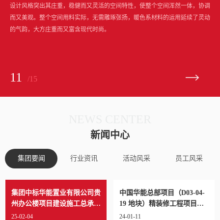
设计风格突出其庄重，稳健而又灵活的空间特性，使整个空间浑然一体，协调
而又美观。整个空间用料实际，无需雕琢张扬，暖色系材料的运用延续了灵动
的气韵，大方庄重而又富含现代时尚。
11
/15
NEWS CENTER
新闻中心
集团要闻
行业资讯
活动风采
员工风采
集团中标华能置业有限公司贵
中国华能总部项目（D03-04-
州办公楼项目建设施工总承包
19 地块）精装修工程项目中
项目
标通知
25-02-04
24-01-11