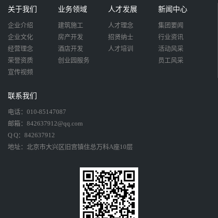
关于我们
业务领域
人才发展
新闻中心
企业介绍
建筑施工
人才理念
集团要闻
企业文化
房产开发
招贤纳士
行业资讯
经营理念
酒店开发
人才培训
活动风采
荣誉资质
创业园服务
员工风采
宣传视频
联系我们
电话：010-85147087
邮箱：842637912@qq.com
Q Q：842637912
地址：北京市大兴区旧宫镇住总万科A座10层