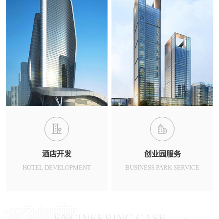
酒店开发
创业园服务
HOTEL DEVELOPMENT
BUSINESS PARK SERVICE
ENGINEERING CASE