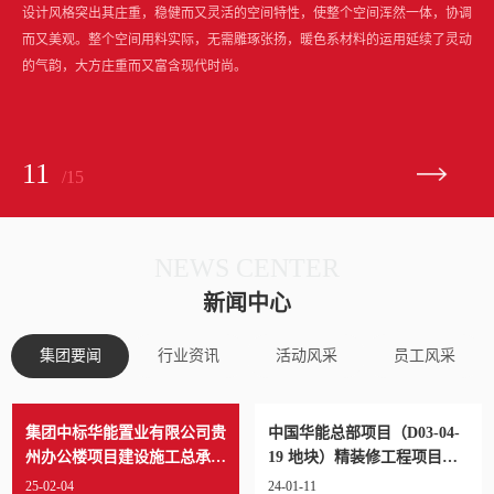
设计风格突出其庄重，稳健而又灵活的空间特性，使整个空间浑然一体，协调
而又美观。整个空间用料实际，无需雕琢张扬，暖色系材料的运用延续了灵动
的气韵，大方庄重而又富含现代时尚。
11
/15
NEWS CENTER
新闻中心
集团要闻
行业资讯
活动风采
员工风采
集团中标华能置业有限公司贵
中国华能总部项目（D03-04-
州办公楼项目建设施工总承包
19 地块）精装修工程项目中
项目
标通知
25-02-04
24-01-11