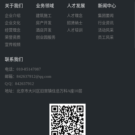
关于我们
业务领域
人才发展
新闻中心
企业介绍
建筑施工
人才理念
集团要闻
企业文化
房产开发
招贤纳士
行业资讯
经营理念
酒店开发
人才培训
活动风采
荣誉资质
创业园服务
员工风采
宣传视频
联系我们
电话：010-85147087
邮箱：842637912@qq.com
Q Q：842637912
地址：北京市大兴区旧宫镇住总万科A座10层