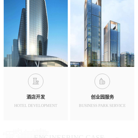
酒店开发
创业园服务
HOTEL DEVELOPMENT
BUSINESS PARK SERVICE
ENGINEERING CASE