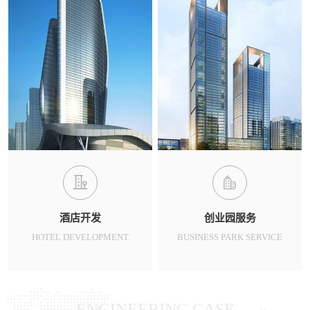
酒店开发
创业园服务
HOTEL DEVELOPMENT
BUSINESS PARK SERVICE
ENGINEERING CASE