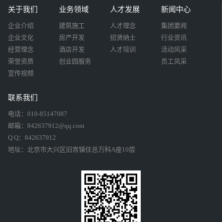
关于我们
业务领域
人才发展
新闻中心
企业介绍
建筑施工
人才理念
集团要闻
企业文化
房产开发
招贤纳士
行业资讯
经营理念
酒店开发
人才培训
活动风采
荣誉资质
创业园服务
员工风采
宣传视频
联系我们
电话：010-85147087
邮箱：842637912@qq.com
Q Q：842637912
地址：北京市大兴区旧宫镇住总万科A座10层