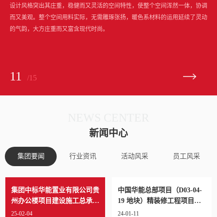
设计风格突出其庄重，稳健而又灵活的空间特性，使整个空间浑然一体，协调
而又美观。整个空间用料实际，无需雕琢张扬，暖色系材料的运用延续了灵动
的气韵，大方庄重而又富含现代时尚。
11
/15
NEWS CENTER
新闻中心
集团要闻
行业资讯
活动风采
员工风采
集团中标华能置业有限公司贵
中国华能总部项目（D03-04-
州办公楼项目建设施工总承包
19 地块）精装修工程项目中
项目
标通知
25-02-04
24-01-11